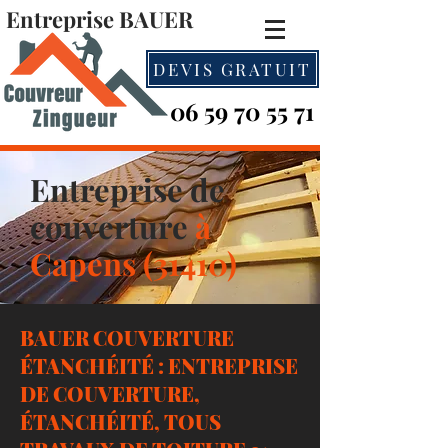
Entreprise BAUER
DEVIS GRATUIT
06 59 70 55 71
Entreprise de
couverture
à
Capens (31410)
BAUER COUVERTURE
ÉTANCHÉITÉ : ENTREPRISE
DE COUVERTURE,
ÉTANCHÉITÉ, TOUS