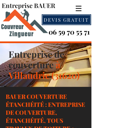
Entreprise BAUER
DEVIS GRATUIT
06 59 70 55 71
Entreprise de
couverture
à
Villaudric (31620)
BAUER COUVERTURE
ÉTANCHÉITÉ : ENTREPRISE
DE COUVERTURE,
ÉTANCHÉITÉ, TOUS